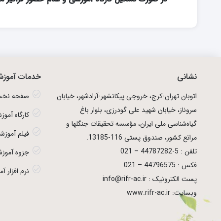
نشانی
خدمات آموز
اتوبان تهران­-كرج، خروجی پیكانشهر-آزادشهر، خیابان
صفحه نخ
سروناز، خیابان شهید علی گودرزی، بلوار باغ
کارگاه آموز
گیاه‌شناسی ملی ایران، مؤسسه تحقیقات جنگلها و
فیلم آموزش
مراتع كشور، صندوق پستی 116-13185.
تلفن : 5-44787282 – 021
جزوه آموز
فکس : 44796575 – 021
نرم افزار آ
پست الکترونیک : info@rifr-ac.ir
وبسایت: www.rifr-ac.ir