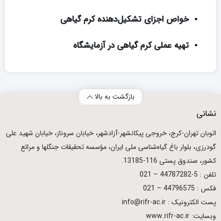
خواص اجزای تشکیل‌دهنده کرم گیاهی
تهیه عملی کرم گیاهی در آزمایشگاه
بازگشت به بالا
نشانی
اتوبان تهران­-كرج، خروجی پیكانشهر-آزادشهر، خیابان سروناز، خیابان شهید علی
گودرزی، بلوار باغ گیاه‌شناسی ملی ایران، مؤسسه تحقیقات جنگلها و مراتع
كشور، صندوق پستی 116-13185.
تلفن : 5-44787282 – 021
فکس : 44796575 – 021
پست الکترونیک : info@rifr-ac.ir
وبسایت: www.rifr-ac.ir