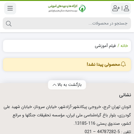
|
خانه
فیلم آموزشی
محصولی پیدا نشد!
بازگشت به بالا
نشانی
اتوبان تهران­-كرج، خروجی پیكانشهر-آزادشهر، خیابان سروناز، خیابان شهید علی
گودرزی، بلوار باغ گیاه‌شناسی ملی ایران، مؤسسه تحقیقات جنگلها و مراتع
كشور، صندوق پستی 116-13185.
تلفن : 5-44787282 – 021