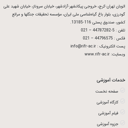
اتوبان تهران­-كرج، خروجی پیكانشهر-آزادشهر، خیابان سروناز، خیابان شهید علی
گودرزی، بلوار باغ گیاه‌شناسی ملی ایران، مؤسسه تحقیقات جنگلها و مراتع
كشور، صندوق پستی 116-13185.
تلفن : 5-44787282 – 021
فکس : 44796575 – 021
پست الکترونیک : info@rifr-ac.ir
وبسایت: www.rifr-ac.ir
خدمات آموزشی
صفحه نخست
کارگاه آموزشی
فیلم آموزشی
جزوه آموزشی